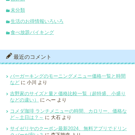
未分類
生活のお得情報いろいろ
食べ放題バイキング
最近のコメント
バーガーキングのモーニングメニュー価格一覧と時間
など
に
小川
より
吉野家のサイズと量と価格比較一覧（超特盛、小盛り
などの違い）
に
へー
より
コメダ珈琲 ランチメニューの時間、カロリー、価格な
ど～土日は？～
に
大石
より
サイゼリヤのクーポン最新2024、無料アプリでドリン
クバーが安い？
に
森下能幸
より