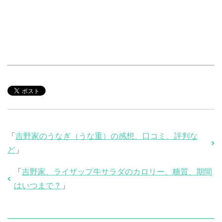
「
吉野家のうなぎ（うな重）の感想、口コミ、評判な
ど
」
「
吉野家、ライザップ牛サラダのカロリー、糖質、期間
はいつまで？
」