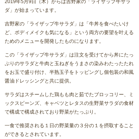
2019年5月9日（木）からは吉野家の「ライザップ牛サラ
ダ」が始まっています。
吉野家の「ライザップ牛サラダ」は「牛丼を食べたいけ
ど、ボディメイクも気になる」という両方の要望を叶える
ためのメニューを開発したものになります。
この「ライザップ牛サラダ」は注文を受けてから丼にたっ
ぷりのサラダと牛肉と玉ねぎをうまさの染みわたったたれ
をお玉で盛り付け、半熟玉子をトッピングし個包装の和風
醤油ドレッシングと共に提供。
サラダはスチームした鶏もも肉と茹でたブロッコリー、ミ
ックスビーンズ、キャベツとレタスの生野菜サラダの食材
で構成で構成されており野菜がたっぷり。
一食で推奨される１日の野菜量の３分の１を摂取すること
ができるとされています。