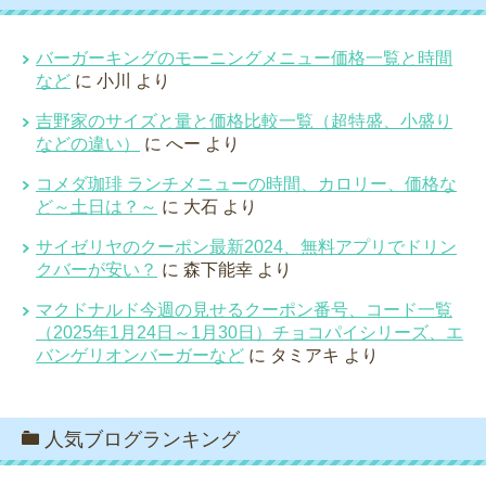
バーガーキングのモーニングメニュー価格一覧と時間
など
に
小川
より
吉野家のサイズと量と価格比較一覧（超特盛、小盛り
などの違い）
に
へー
より
コメダ珈琲 ランチメニューの時間、カロリー、価格な
ど～土日は？～
に
大石
より
サイゼリヤのクーポン最新2024、無料アプリでドリン
クバーが安い？
に
森下能幸
より
マクドナルド今週の見せるクーポン番号、コード一覧
（2025年1月24日～1月30日）チョコパイシリーズ、エ
バンゲリオンバーガーなど
に
タミアキ
より
人気ブログランキング