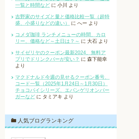
一覧と時間など
に
小川
より
吉野家のサイズと量と価格比較一覧（超特
盛、小盛りなどの違い）
に
へー
より
コメダ珈琲 ランチメニューの時間、カロ
リー、価格など～土日は？～
に
大石
より
サイゼリヤのクーポン最新2024、無料ア
プリでドリンクバーが安い？
に
森下能幸
より
マクドナルド今週の見せるクーポン番号、
コード一覧（2025年1月24日～1月30日）
チョコパイシリーズ、エバンゲリオンバー
ガーなど
に
タミアキ
より
人気ブログランキング