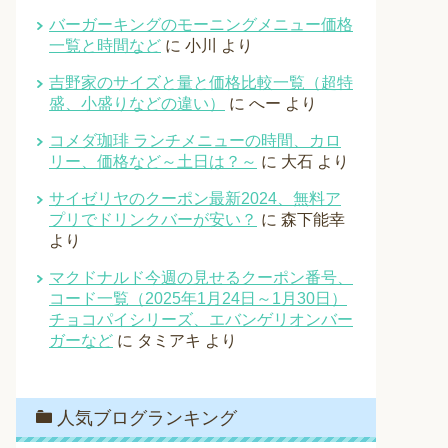
バーガーキングのモーニングメニュー価格
一覧と時間など
に
小川
より
吉野家のサイズと量と価格比較一覧（超特
盛、小盛りなどの違い）
に
へー
より
コメダ珈琲 ランチメニューの時間、カロ
リー、価格など～土日は？～
に
大石
より
サイゼリヤのクーポン最新2024、無料ア
プリでドリンクバーが安い？
に
森下能幸
より
マクドナルド今週の見せるクーポン番号、
コード一覧（2025年1月24日～1月30日）
チョコパイシリーズ、エバンゲリオンバー
ガーなど
に
タミアキ
より
人気ブログランキング