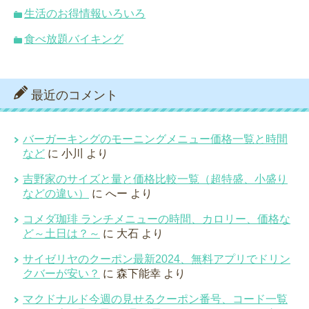
生活のお得情報いろいろ
食べ放題バイキング
最近のコメント
バーガーキングのモーニングメニュー価格一覧と時間
など
に
小川
より
吉野家のサイズと量と価格比較一覧（超特盛、小盛り
などの違い）
に
へー
より
コメダ珈琲 ランチメニューの時間、カロリー、価格な
ど～土日は？～
に
大石
より
サイゼリヤのクーポン最新2024、無料アプリでドリン
クバーが安い？
に
森下能幸
より
マクドナルド今週の見せるクーポン番号、コード一覧