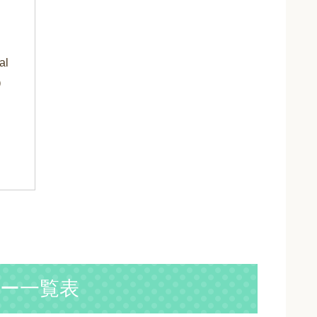
al
）
ー一覧表