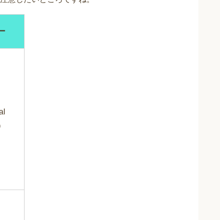
ー
al
）