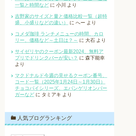
一覧と時間など
に
小川
より
吉野家のサイズと量と価格比較一覧（超特
盛、小盛りなどの違い）
に
へー
より
コメダ珈琲 ランチメニューの時間、カロ
リー、価格など～土日は？～
に
大石
より
サイゼリヤのクーポン最新2024、無料ア
プリでドリンクバーが安い？
に
森下能幸
より
マクドナルド今週の見せるクーポン番号、
コード一覧（2025年1月24日～1月30日）
チョコパイシリーズ、エバンゲリオンバー
ガーなど
に
タミアキ
より
人気ブログランキング