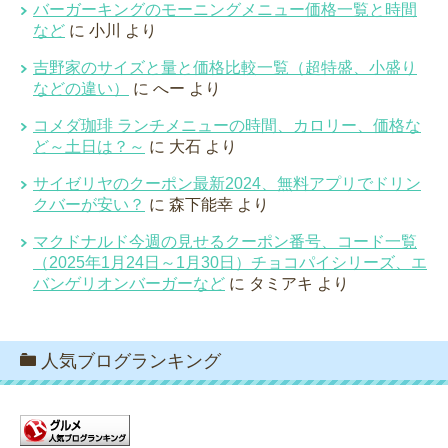
バーガーキングのモーニングメニュー価格一覧と時間
など
に
小川
より
吉野家のサイズと量と価格比較一覧（超特盛、小盛り
などの違い）
に
へー
より
コメダ珈琲 ランチメニューの時間、カロリー、価格な
ど～土日は？～
に
大石
より
サイゼリヤのクーポン最新2024、無料アプリでドリン
クバーが安い？
に
森下能幸
より
マクドナルド今週の見せるクーポン番号、コード一覧
（2025年1月24日～1月30日）チョコパイシリーズ、エ
バンゲリオンバーガーなど
に
タミアキ
より
人気ブログランキング