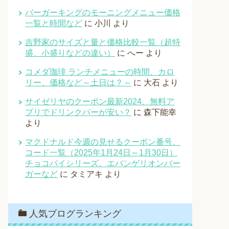
バーガーキングのモーニングメニュー価格
一覧と時間など
に
小川
より
吉野家のサイズと量と価格比較一覧（超特
盛、小盛りなどの違い）
に
へー
より
コメダ珈琲 ランチメニューの時間、カロ
リー、価格など～土日は？～
に
大石
より
サイゼリヤのクーポン最新2024、無料ア
プリでドリンクバーが安い？
に
森下能幸
より
マクドナルド今週の見せるクーポン番号、
コード一覧（2025年1月24日～1月30日）
チョコパイシリーズ、エバンゲリオンバー
ガーなど
に
タミアキ
より
人気ブログランキング