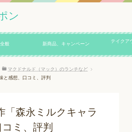
ポン
テイクア
全般
新商品、キャンペーン
マクドナルド（マック）のランチなど
味と感想、口コミ、評判
作「森永ミルクキャラ
口コミ、評判