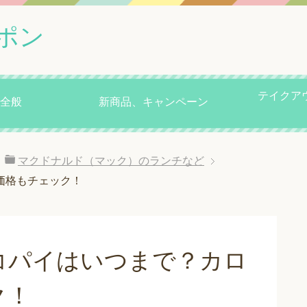
ポン
テイクア
全般
新商品、キャンペーン
マクドナルド（マック）のランチなど
価格もチェック！
コパイはいつまで？カロ
ク！