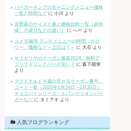
バーガーキングのモーニングメニュー価格
一覧と時間など
に
小川
より
吉野家のサイズと量と価格比較一覧（超特
盛、小盛りなどの違い）
に
へー
より
コメダ珈琲 ランチメニューの時間、カロ
リー、価格など～土日は？～
に
大石
より
サイゼリヤのクーポン最新2024、無料ア
プリでドリンクバーが安い？
に
森下能幸
より
マクドナルド今週の見せるクーポン番号、
コード一覧（2025年1月24日～1月30日）
チョコパイシリーズ、エバンゲリオンバー
ガーなど
に
タミアキ
より
人気ブログランキング