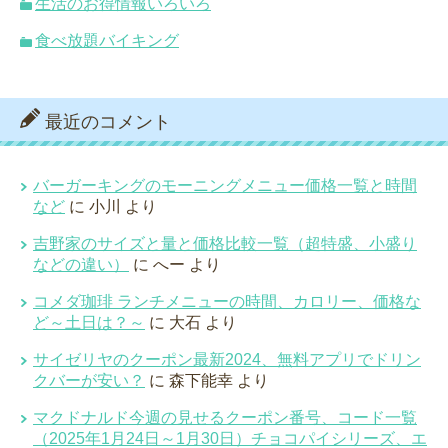
生活のお得情報いろいろ
食べ放題バイキング
最近のコメント
バーガーキングのモーニングメニュー価格一覧と時間
など
に
小川
より
吉野家のサイズと量と価格比較一覧（超特盛、小盛り
などの違い）
に
へー
より
コメダ珈琲 ランチメニューの時間、カロリー、価格な
ど～土日は？～
に
大石
より
サイゼリヤのクーポン最新2024、無料アプリでドリン
クバーが安い？
に
森下能幸
より
マクドナルド今週の見せるクーポン番号、コード一覧
（2025年1月24日～1月30日）チョコパイシリーズ、エ