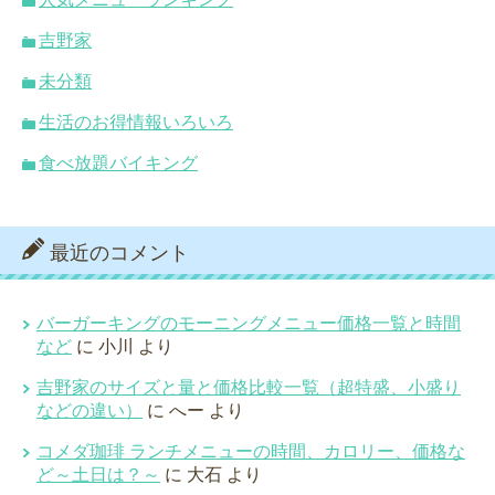
吉野家
未分類
生活のお得情報いろいろ
食べ放題バイキング
最近のコメント
バーガーキングのモーニングメニュー価格一覧と時間
など
に
小川
より
吉野家のサイズと量と価格比較一覧（超特盛、小盛り
などの違い）
に
へー
より
コメダ珈琲 ランチメニューの時間、カロリー、価格な
ど～土日は？～
に
大石
より