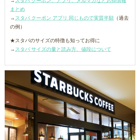
→
スタバ クーポン、アプリ、メルマガなどお得情報
まとめ
→
スタバ クーポン アプリ 同じもので実質半額
（過去
の例）
★スタバのサイズの特徴も知ってお得に
→
スタバ サイズの量と読み方、値段について