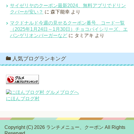
サイゼリヤのクーポン最新2024、無料アプリでドリン
クバーが安い？
に
森下能幸
より
マクドナルド今週の見せるクーポン番号、コード一覧
（2025年1月24日～1月30日）チョコパイシリーズ、エ
バンゲリオンバーガーなど
に
タミアキ
より
人気ブログランキング
にほんブログ村
Copyright (C) 2026 ランチメニュー、クーポン
All Rights
Reserved.