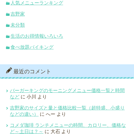
人気メニューランキング
吉野家
未分類
生活のお得情報いろいろ
食べ放題バイキング
最近のコメント
バーガーキングのモーニングメニュー価格一覧と時間
など
に
小川
より
吉野家のサイズと量と価格比較一覧（超特盛、小盛り
などの違い）
に
へー
より
コメダ珈琲 ランチメニューの時間、カロリー、価格な
ど～土日は？～
に
大石
より