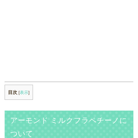
目次
[
表示
]
アーモンド ミルクフラペチーノに
ついて