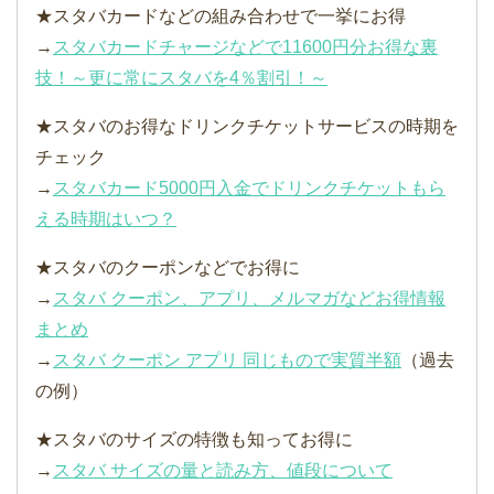
★スタバカードなどの組み合わせで一挙にお得
→
スタバカードチャージなどで11600円分お得な裏
技！～更に常にスタバを4％割引！～
★スタバのお得なドリンクチケットサービスの時期を
チェック
→
スタバカード5000円入金でドリンクチケットもら
える時期はいつ？
★スタバのクーポンなどでお得に
→
スタバ クーポン、アプリ、メルマガなどお得情報
まとめ
→
スタバ クーポン アプリ 同じもので実質半額
（過去
の例）
★スタバのサイズの特徴も知ってお得に
→
スタバ サイズの量と読み方、値段について