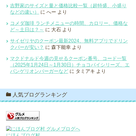
吉野家のサイズと量と価格比較一覧（超特盛、小盛り
などの違い）
に
へー
より
コメダ珈琲 ランチメニューの時間、カロリー、価格な
ど～土日は？～
に
大石
より
サイゼリヤのクーポン最新2024、無料アプリでドリン
クバーが安い？
に
森下能幸
より
マクドナルド今週の見せるクーポン番号、コード一覧
（2025年1月24日～1月30日）チョコパイシリーズ、エ
バンゲリオンバーガーなど
に
タミアキ
より
人気ブログランキング
にほんブログ村