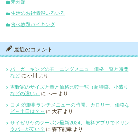
未分類
生活のお得情報いろいろ
食べ放題バイキング
最近のコメント
バーガーキングのモーニングメニュー価格一覧と時間
など
に
小川
より
吉野家のサイズと量と価格比較一覧（超特盛、小盛り
などの違い）
に
へー
より
コメダ珈琲 ランチメニューの時間、カロリー、価格な
ど～土日は？～
に
大石
より
サイゼリヤのクーポン最新2024、無料アプリでドリン
クバーが安い？
に
森下能幸
より