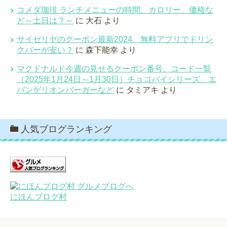
コメダ珈琲 ランチメニューの時間、カロリー、価格な
ど～土日は？～
に
大石
より
サイゼリヤのクーポン最新2024、無料アプリでドリン
クバーが安い？
に
森下能幸
より
マクドナルド今週の見せるクーポン番号、コード一覧
（2025年1月24日～1月30日）チョコパイシリーズ、エ
バンゲリオンバーガーなど
に
タミアキ
より
人気ブログランキング
にほんブログ村