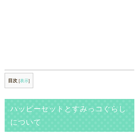
目次
[
表示
]
ハッピーセットとすみっコぐらし
について