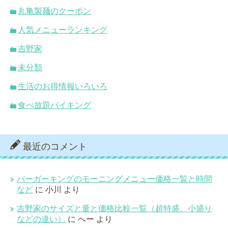
丸亀製麺のクーポン
人気メニューランキング
吉野家
未分類
生活のお得情報いろいろ
食べ放題バイキング
最近のコメント
バーガーキングのモーニングメニュー価格一覧と時間
など
に
小川
より
吉野家のサイズと量と価格比較一覧（超特盛、小盛り
などの違い）
に
へー
より