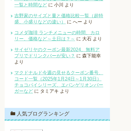
一覧と時間など
に
小川
より
吉野家のサイズと量と価格比較一覧（超特
盛、小盛りなどの違い）
に
へー
より
コメダ珈琲 ランチメニューの時間、カロ
リー、価格など～土日は？～
に
大石
より
サイゼリヤのクーポン最新2024、無料ア
プリでドリンクバーが安い？
に
森下能幸
より
マクドナルド今週の見せるクーポン番号、
コード一覧（2025年1月24日～1月30日）
チョコパイシリーズ、エバンゲリオンバー
ガーなど
に
タミアキ
より
人気ブログランキング