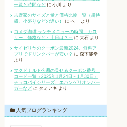
一覧と時間など
に
小川
より
吉野家のサイズと量と価格比較一覧（超特
盛、小盛りなどの違い）
に
へー
より
コメダ珈琲 ランチメニューの時間、カロ
リー、価格など～土日は？～
に
大石
より
サイゼリヤのクーポン最新2024、無料ア
プリでドリンクバーが安い？
に
森下能幸
より
マクドナルド今週の見せるクーポン番号、
コード一覧（2025年1月24日～1月30日）
チョコパイシリーズ、エバンゲリオンバー
ガーなど
に
タミアキ
より
人気ブログランキング