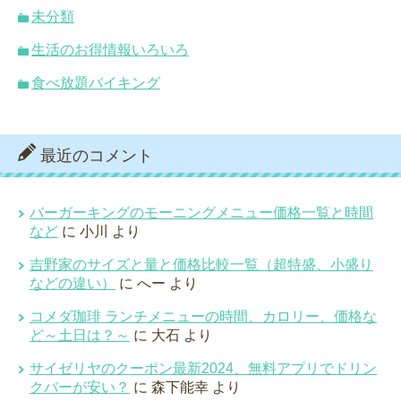
未分類
生活のお得情報いろいろ
食べ放題バイキング
最近のコメント
バーガーキングのモーニングメニュー価格一覧と時間
など
に
小川
より
吉野家のサイズと量と価格比較一覧（超特盛、小盛り
などの違い）
に
へー
より
コメダ珈琲 ランチメニューの時間、カロリー、価格な
ど～土日は？～
に
大石
より
サイゼリヤのクーポン最新2024、無料アプリでドリン
クバーが安い？
に
森下能幸
より