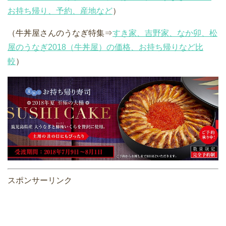
お持ち帰り、予約、産地など
）
（牛丼屋さんのうなぎ特集⇒
すき家、吉野家、なか卯、松
屋のうなぎ2018（牛丼屋）の価格、お持ち帰りなど比
較
）
スポンサーリンク