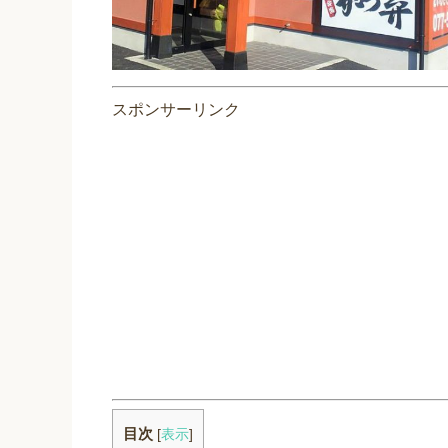
スポンサーリンク
目次
[
表示
]