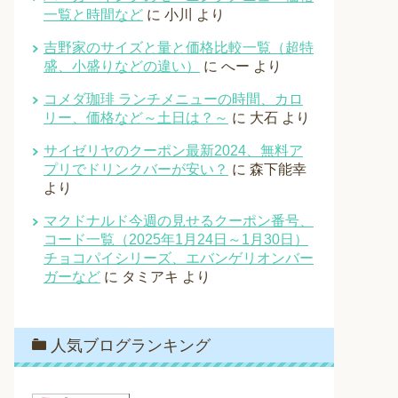
一覧と時間など
に
小川
より
吉野家のサイズと量と価格比較一覧（超特
盛、小盛りなどの違い）
に
へー
より
コメダ珈琲 ランチメニューの時間、カロ
リー、価格など～土日は？～
に
大石
より
サイゼリヤのクーポン最新2024、無料ア
プリでドリンクバーが安い？
に
森下能幸
より
マクドナルド今週の見せるクーポン番号、
コード一覧（2025年1月24日～1月30日）
チョコパイシリーズ、エバンゲリオンバー
ガーなど
に
タミアキ
より
人気ブログランキング