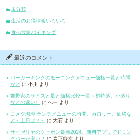
未分類
生活のお得情報いろいろ
食べ放題バイキング
最近のコメント
バーガーキングのモーニングメニュー価格一覧と時間
など
に
小川
より
吉野家のサイズと量と価格比較一覧（超特盛、小盛り
などの違い）
に
へー
より
コメダ珈琲 ランチメニューの時間、カロリー、価格な
ど～土日は？～
に
大石
より
サイゼリヤのクーポン最新2024、無料アプリでドリン
クバーが安い？
に
森下能幸
より