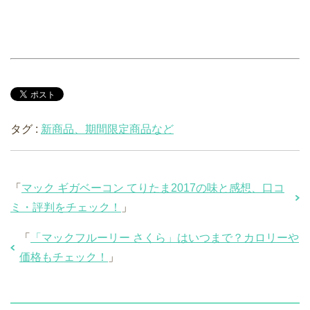
タグ :
新商品、期間限定商品など
「
マック ギガベーコン てりたま2017の味と感想、口コ
ミ・評判をチェック！
」
「
「マックフルーリー さくら」はいつまで？カロリーや
価格もチェック！
」