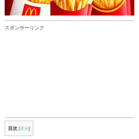
スポンサーリンク
目次
[
表示
]