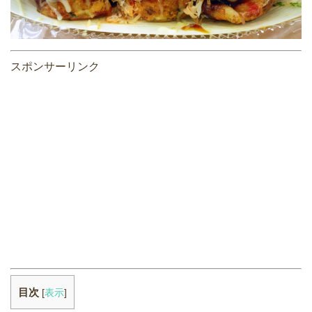
スポンサーリンク
目次
[
表示
]