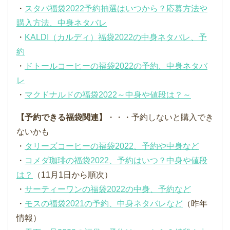
・
スタバ福袋2022予約抽選はいつから？応募方法や
購入方法、中身ネタバレ
・
KALDI（カルディ）福袋2022の中身ネタバレ、予
約
・
ドトールコーヒーの福袋2022の予約、中身ネタバ
レ
・
マクドナルドの福袋2022～中身や値段は？～
【予約できる福袋関連】
・・・予約しないと購入でき
ないかも
・
タリーズコーヒーの福袋2022、予約や中身など
・
コメダ珈琲の福袋2022、予約はいつ？中身や値段
は？
（11月1日から順次）
・
サーティーワンの福袋2022の中身、予約など
・
モスの福袋2021の予約、中身ネタバレなど
（昨年
情報）