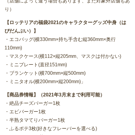
（店舗によって違う場合もあります、また対象外店舗もあ
り）
【ロッテリアの福袋2021のキャラクターグッズ中身（は
ぴだんぶい）】
・エコバッグ(横330mm×持ち手含む縦360mm×奥行
110mm)
・マスクケース(横112×縦205mm、マスクは付かない)
・ミニプレート(直径151mm)
・ブランケット(横700mm×縦500mm)
・ミニタオル(横200mm×縦200mm)」
【商品券情報】（2021年3月末まで利用可能）
・絶品チーズバーガー1枚
・エビバーガー1枚
・半熟タマてりバーガー1枚
・ふるポテ3枚(好きなフレーバーを選べる)