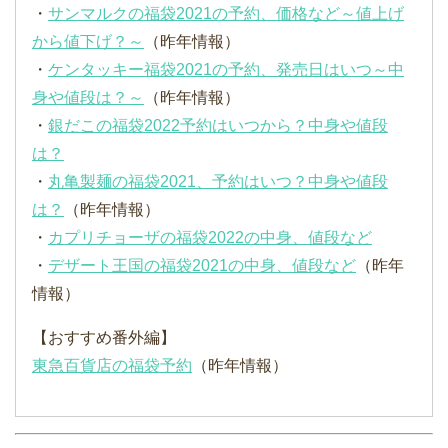
・
サンマルクの福袋2021の予約、価格など～値上げ
から値下げ？～
（昨年情報）
・
ケンタッキー福袋2021の予約、発売日はいつ～中
身や値段は？～
（昨年情報）
・
銀だこの福袋2022予約はいつから？中身や値段
は？
・
丸亀製麺の福袋2021、予約はいつ？中身や値段
は？
（昨年情報）
・
カプリチョーザの福袋2022の中身、値段など
・
デザート王国の福袋2021の中身、値段など
（昨年
情報）
【おすすめ番外編】
東急百貨店の福袋予約
（昨年情報）