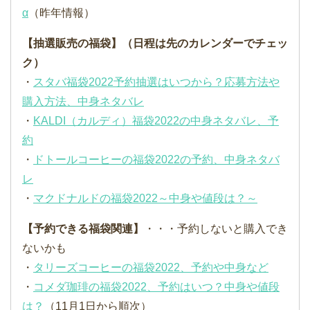
α
（昨年情報）
【抽選販売の福袋】（日程は先のカレンダーでチェッ
ク）
・
スタバ福袋2022予約抽選はいつから？応募方法や
購入方法、中身ネタバレ
・
KALDI（カルディ）福袋2022の中身ネタバレ、予
約
・
ドトールコーヒーの福袋2022の予約、中身ネタバ
レ
・
マクドナルドの福袋2022～中身や値段は？～
【予約できる福袋関連】
・・・予約しないと購入でき
ないかも
・
タリーズコーヒーの福袋2022、予約や中身など
・
コメダ珈琲の福袋2022、予約はいつ？中身や値段
は？
（11月1日から順次）