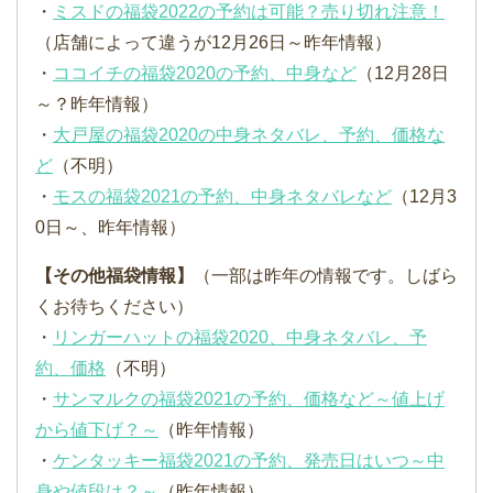
・
ミスドの福袋2022の予約は可能？売り切れ注意！
（店舗によって違うが12月26日～昨年情報）
・
ココイチの福袋2020の予約、中身など
（12月28日
～？昨年情報）
・
大戸屋の福袋2020の中身ネタバレ、予約、価格な
ど
（不明）
・
モスの福袋2021の予約、中身ネタバレなど
（12月3
0日～、昨年情報）
【その他福袋情報】
（一部は昨年の情報です。しばら
くお待ちください）
・
リンガーハットの福袋2020、中身ネタバレ、予
約、価格
（不明）
・
サンマルクの福袋2021の予約、価格など～値上げ
から値下げ？～
（昨年情報）
・
ケンタッキー福袋2021の予約、発売日はいつ～中
身や値段は？～
（昨年情報）