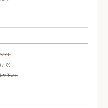
まで？）
旬まで）
上旬予定）