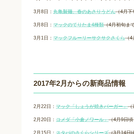
3月8日：
丸亀製麺、春のあさりうどん
（4月下
3月8日：
マックのてりたま4種類
（4月初旬ま
3月1日：
マックフルーリーサクサクさくら
（
2017年2月からの新商品情報
2月22日：
マック「しょうが焼きバーガー」
（
2月20日：
コメダ「小倉ノワール」
（4月9日
2月15日：
スタバのさくらシリーズ
（3月14日