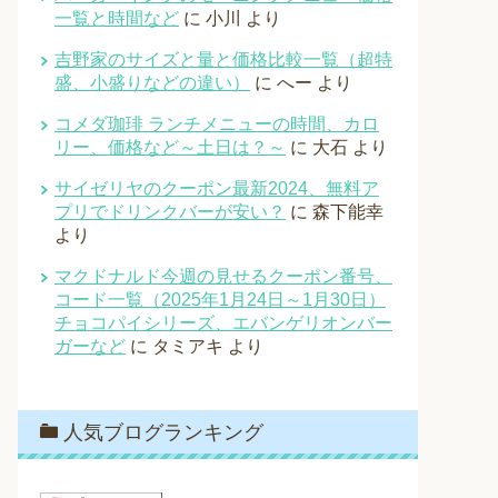
一覧と時間など
に
小川
より
吉野家のサイズと量と価格比較一覧（超特
盛、小盛りなどの違い）
に
へー
より
コメダ珈琲 ランチメニューの時間、カロ
リー、価格など～土日は？～
に
大石
より
サイゼリヤのクーポン最新2024、無料ア
プリでドリンクバーが安い？
に
森下能幸
より
マクドナルド今週の見せるクーポン番号、
コード一覧（2025年1月24日～1月30日）
チョコパイシリーズ、エバンゲリオンバー
ガーなど
に
タミアキ
より
人気ブログランキング