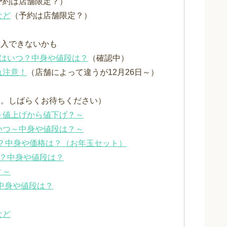
予約は店舗限定？）
など
（予約は店舗限定？）
購入できないかも
始日はいつ？中身や値段は？
（確認中）
れ注意！
（店舗によって違うが12月26日～）
す。しばらくお待ちください）
～値上げから値下げ？～
いつ～中身や値段は？～
はいつ？中身や価格は？（お年玉セット）
から？中身や値段は？
？～
？中身や値段は？
など