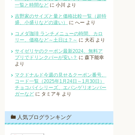
一覧と時間など
に
小川
より
吉野家のサイズと量と価格比較一覧（超特
盛、小盛りなどの違い）
に
へー
より
コメダ珈琲 ランチメニューの時間、カロ
リー、価格など～土日は？～
に
大石
より
サイゼリヤのクーポン最新2024、無料ア
プリでドリンクバーが安い？
に
森下能幸
より
マクドナルド今週の見せるクーポン番号、
コード一覧（2025年1月24日～1月30日）
チョコパイシリーズ、エバンゲリオンバー
ガーなど
に
タミアキ
より
人気ブログランキング